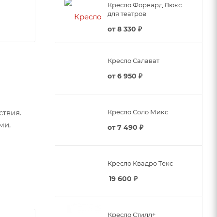
Кресло Форвард Люкс
для театров
от
8 330 ₽
Кресло Салават
от
6 950 ₽
Кресло Соло Микс
твия.
ми,
от
7 490 ₽
ают
Кресло Квадро Текс
19 600
₽
Кресло Стилл+