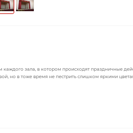
каждого зала, в котором происходят праздничные дейс
ой, но в тоже время не пестрить слишком яркими цвета
софт-блекаут цвета – молочный и терракот вместе созд
м цветом, подчеркивающим цвет занавеса.