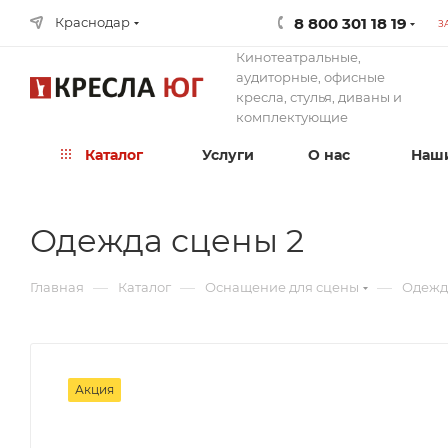
8 800 301 18 19
Краснодар
З
Кинотеатральные,
аудиторные, офисные
кресла, стулья, диваны и
комплектующие
Каталог
Услуги
О нас
Наши
Одежда сцены 2
—
—
—
Главная
Каталог
Оснащение для сцены
Одежд
Акция