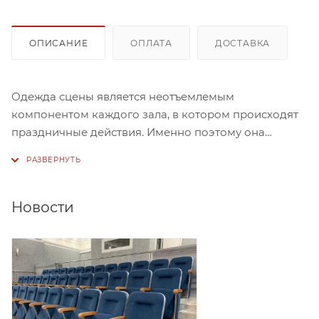
ОПИСАНИЕ
ОПЛАТА
ДОСТАВКА
Одежда сцены является неотъемлемым
компонентом каждого зала, в котором происходят
праздничные действия. Именно поэтому она
должна быть достаточно красивой, но в тоже время
не пестрить слишком яркими цветами, чтобы не
отвлекать от происходящего рядом с ней.
Новости
Данный вариант одежды сцены изготовлен из
блекаута в сочетании с бархатом. Эти два материала
отлично гармонируют, а помимо этого
подобранные цвета – белый и мягкий бордо,
дополняют это сочетание и вместе создают
неповторимый ансамбль. Арлекин обрамлен