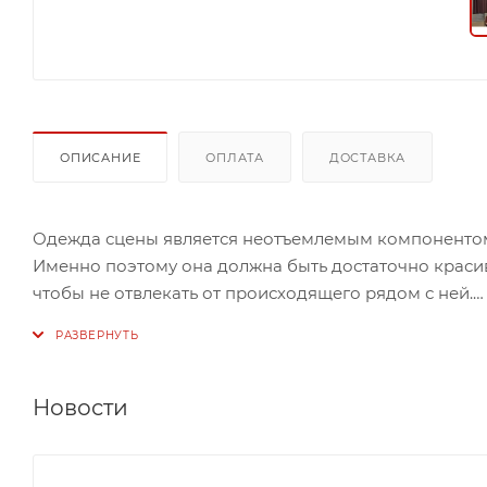
ОПИСАНИЕ
ОПЛАТА
ДОСТАВКА
Одежда сцены является неотъемлемым компонентом 
Именно поэтому она должна быть достаточно красив
чтобы не отвлекать от происходящего рядом с ней.
Данный вариант одежды сцены изготовлен из софта 
гармонируют, а помимо этого подобранные цвета – 
сочетание и вместе создают неповторимый ансамб
Новости
глубокий цвет занавеса.