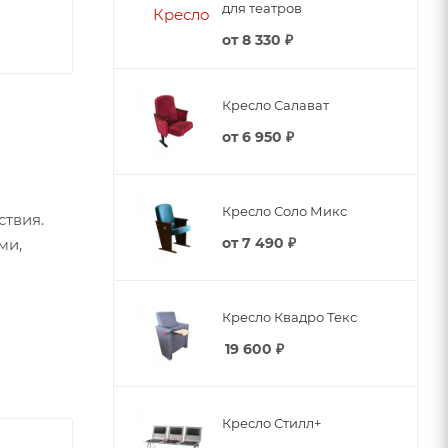
для театров
от
8 330 ₽
Кресло Салават
от
6 950 ₽
Кресло Соло Микс
твия.
от
7 490 ₽
ми,
Кресло Квадро Текс
19 600
₽
Кресло Стилл+