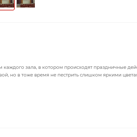
каждого зала, в котором происходят праздничные дейс
ой, но в тоже время не пестрить слишком яркими цвета
в сочетании с бархатом. Эти два материала отлично
сливочный , мягкий вишневый и золотой, дополняют это
ль. Арлекин обрамлен золотым цветом, подчеркивающим