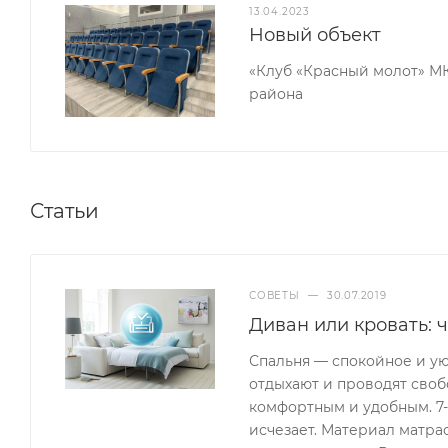
13.04.2023
Новый объект
«Клуб «Красный молот» М
района
Статьи
СОВЕТЫ
—
30.07.2019
Диван или кровать: 
Спальня — спокойное и ую
отдыхают и проводят своб
комфортным и удобным. 7-8
исчезает. Материал матра