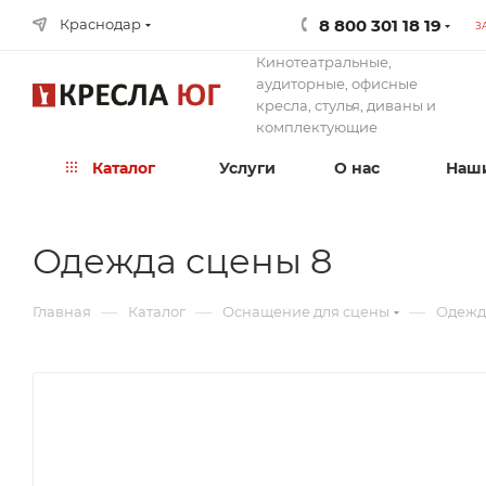
8 800 301 18 19
Краснодар
З
Кинотеатральные,
аудиторные, офисные
кресла, стулья, диваны и
комплектующие
Каталог
Услуги
О нас
Наши
Одежда сцены 8
—
—
—
Главная
Каталог
Оснащение для сцены
Одежд