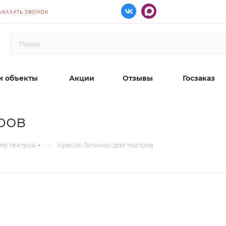
АКАЗАТЬ ЗВОНОК
 объекты
Акции
Отзывы
Госзаказ
ров
—
ля театров
Кресло Геликон для театров