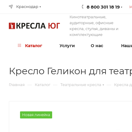
8 800 301 18 19
Краснодар
З
Кинотеатральные,
аудиторные, офисные
кресла, стулья, диваны и
комплектующие
Каталог
Услуги
О нас
Наши
Кресло Геликон для теат
—
—
—
Главная
Каталог
Театральные кресла
Кресла д
Новая линейка