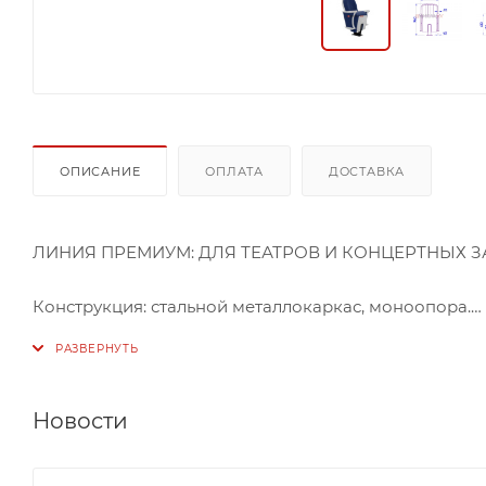
ОПИСАНИЕ
ОПЛАТА
ДОСТАВКА
ЛИНИЯ ПРЕМИУМ: ДЛЯ ТЕАТРОВ И КОНЦЕРТНЫХ 
Конструкция: стальной металлокаркас, моноопора.
Кресло с креплением к полу, обивка ткань алоба, су
чехлы сидения: на молнии.
Новости
Толщина подушки сиденья 140-90 мм, толщина подуш
мягкий элемент сиденья ФППУ 50 кг/м3.Зашивка спи