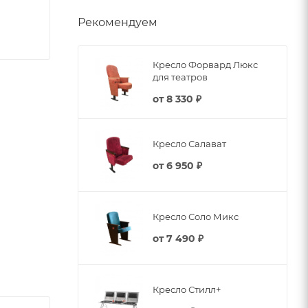
Рекомендуем
Кресло Форвард Люкс
для театров
от
8 330 ₽
Кресло Салават
от
6 950 ₽
Кресло Соло Микс
о бука,
от
7 490 ₽
м3,
Кресло Стилл+