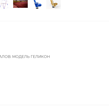
ЗАЛОВ: МОДЕЛЬ ГЕЛИКОН
един, экокожа, деревянные элементы: массив натуральног
ки спинки 80-40 мм, мягкий элемент спинки ППУ 25 кг/
нки и сиденья wood.