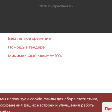
2026 © «Кресла-Юг»
Бесплатное хранение
Помощь в тендере
Минимальный аванс от 10%
Мы используем cookie-файлы для сбора статистики,
сохранения Ваших настроек и улучшения работы
При
сайта.