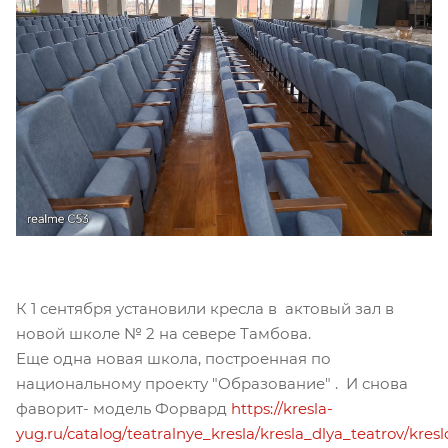
К 1 сентября установили кресла в актовый зал в
новой школе № 2 на севере Тамбова.
Еще одна новая школа, построенная по
национальному проекту "Образование" . И снова
фаворит- модель Форвард
https://kresla-
yug.ru/catalog/teatralnye_kresla/kresla_dlya_teatrov/kresl