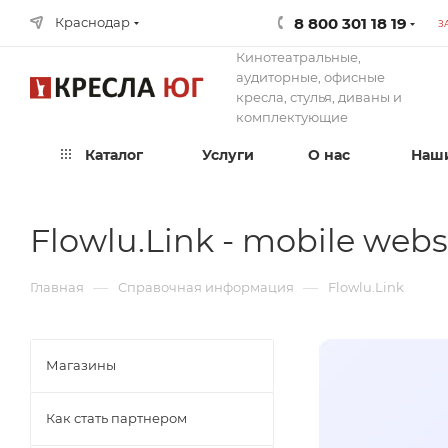
8 800 301 18 19
Краснодар
З
Кинотеатральные,
аудиторные, офисные
кресла, стулья, диваны и
комплектующие
Каталог
Услуги
О нас
Наши
Flowlu.Link - mobile webs
—
—
Главная
Справочная информация
Flowlu.Link
Магазины
Как стать партнером