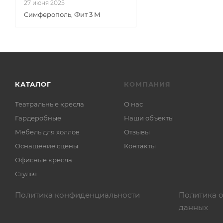
27 июня 2025
Симферополь, Фит 3 М
КАТАЛОГ
КОМПАНИЯ
Театральные кресла
О нас
Гардеробные
Наши объекты
Мебель для холлов
Отзывы
Оснащение сцены
Контакты
Офисные кресла
Стулья
Политика конфиденциальности
Политика 
данных