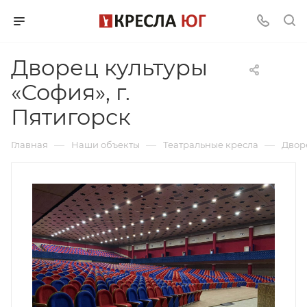
Дворец культуры
«София», г.
Пятигорск
—
—
—
Главная
Наши объекты
Театральные кресла
Дворе