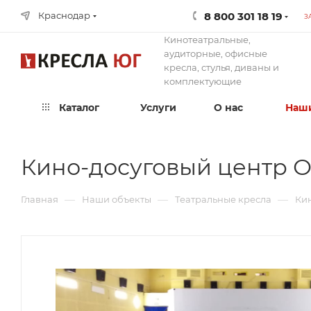
8 800 301 18 19
Краснодар
З
Кинотеатральные,
аудиторные, офисные
кресла, стулья, диваны и
комплектующие
Каталог
Услуги
О нас
Наши
Кино-досуговый центр Ок
—
—
—
Главная
Наши объекты
Театральные кресла
Кин