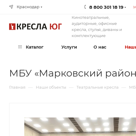
8 800 301 18 19
Краснодар
З
Кинотеатральные,
аудиторные, офисные
кресла, стулья, диваны и
комплектующие
Каталог
Услуги
О нас
Наши
МБУ «Марковский район
—
—
—
Главная
Наши объекты
Театральные кресла
МБ