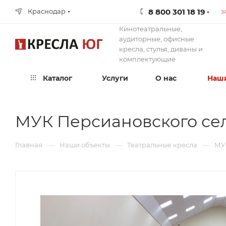
8 800 301 18 19
Краснодар
З
Кинотеатральные,
аудиторные, офисные
кресла, стулья, диваны и
комплектующие
Каталог
Услуги
О нас
Наши
МУК Персиановского сел
—
—
—
Главная
Наши объекты
Театральные кресла
МУ