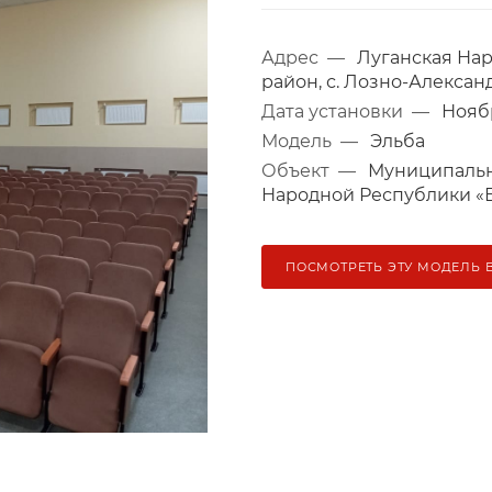
Адрес
—
Луганская На
район, с. Лозно-Александр
Дата установки
—
Ноябр
Модель
—
Эльба
Объект
—
Муниципальн
Народной Республики «
ПОСМОТРЕТЬ ЭТУ МОДЕЛЬ 