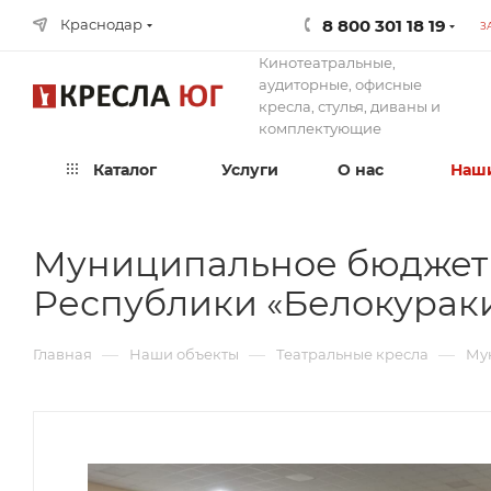
8 800 301 18 19
Краснодар
З
Кинотеатральные,
аудиторные, офисные
кресла, стулья, диваны и
комплектующие
Каталог
Услуги
О нас
Наши
Муниципальное бюджет
Республики «Белокурак
—
—
—
Главная
Наши объекты
Театральные кресла
Му