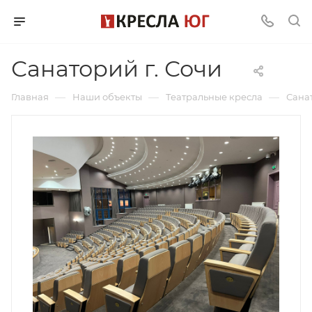
Санаторий г. Сочи
—
—
—
Главная
Наши объекты
Театральные кресла
Санат