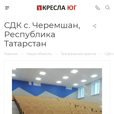
СДК c. Черемшан,
Республика
Татарстан
—
—
—
Главная
Наши объекты
Театральные кресла
СДК 